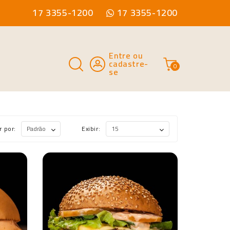
17 3355-1200
17 3355-1200
Entre ou
cadastre-
0
se
r por:
Exibir: