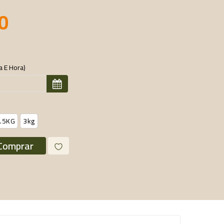
0
 E Hora)
.5KG
3kg
Comprar