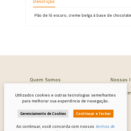
Descrição
Pão de ló escuro, creme belga à base de chocola
Quem Somos
Nossas l
Política de Privacidade
Entre e
Utilizados cookies e outras tecnologias semelhantes
para melhorar sua experiência de navegação.
Minha conta
Gerenciamento de Cookies
Continuar e fechar
Ao continuar, você concorda com nossos
termos de