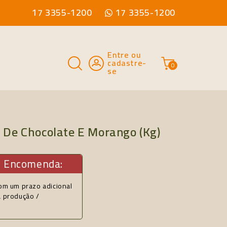
17 3355-1200
17 3355-1200
Entre ou
cadastre-
0
se
 De Chocolate E Morango (kg)
b Encomenda:
om um prazo adicional
a produção /