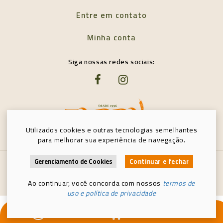
Entre em contato
Minha conta
Siga nossas redes sociais:
Utilizados cookies e outras tecnologias semelhantes
para melhorar sua experiência de navegação.
Gerenciamento de Cookies
Continuar e fechar
Zappas - PRATIC LOJA DE CONVENIENCIA LTDA CNPJ:
64.819.246/0001-72 © 2026 Todos os direitos reservados.
Desenvolvido por
Maya Comunicação
Ao continuar, você concorda com nossos
termos de
uso e política de privacidade
0