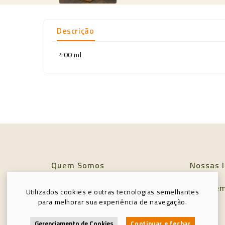
Descrição
400 ml
Quem Somos
Nossas l
Política de Privacidade
Entre e
Utilizados cookies e outras tecnologias semelhantes
para melhorar sua experiência de navegação.
Minha conta
Gerenciamento de Cookies
Continuar e fechar