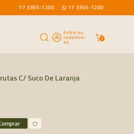
17 3355-1200
17 3355-1200
Entre ou
cadastre-
0
se
rutas C/ Suco De Laranja
Comprar